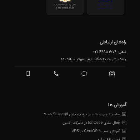
راه‌های ارتباطی
تلفن:
021 4485 4079
پونک، شهرک دانشگاه، کوچه مهتاب، پلاک 18
آموزش ها
ساسپند چیست؟ سایت به چه دلیل Suspend شده؟
فعال سازی IonCube در دایرکت ادمین
آموزش نصب CentOS 8 در VPS
نصب ssl رایگان