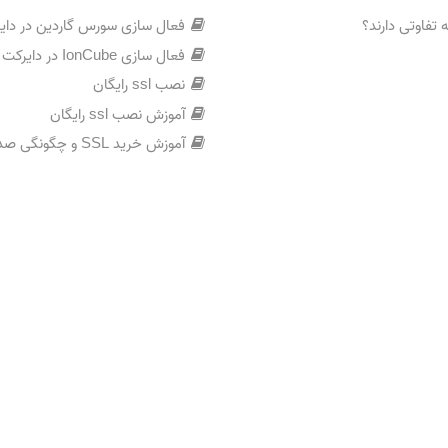
فاوتی دارند؟
فعال سازی سورس گاردین در دای
فعال سازی IonCube در دایرکت ادمین
نصب ssl رایگان
آموزش نصب ssl رایگان
آموزش خرید SSL و چگونگی صدور گواهینامه SSL