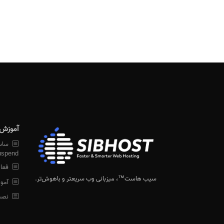
آموزش 
ساسپ
Suspend ش
فعال سازی e
سیب هاست™
، میزبانی وب سریعتر و باهوش‌تر.
آموزش ن
نصب ssl ر