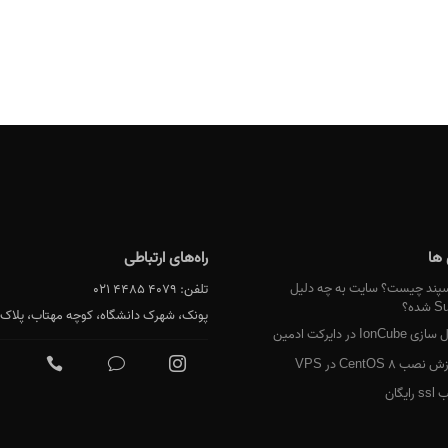
ها
راه‌های ارتباطی
ند چیست؟ سایت به چه دلیل
تلفن:
021 4485 4079
ده؟
پونک، شهرک دانشگاه، کوچه مهتاب، پلاک 18
IonCub در دایرکت ادمین
صب CentOS 8 در VPS
ایگان