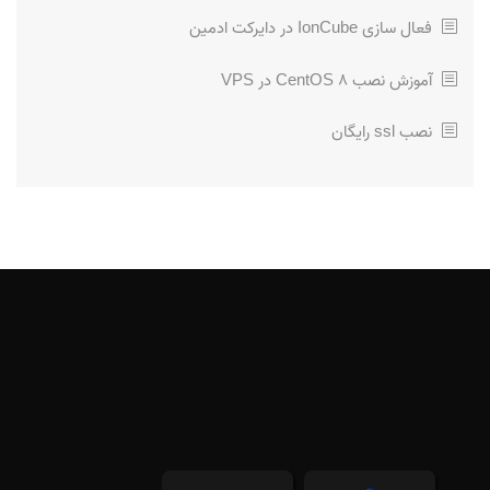
فعال سازی IonCube در دایرکت ادمین
آموزش نصب CentOS 8 در VPS
نصب ssl رایگان