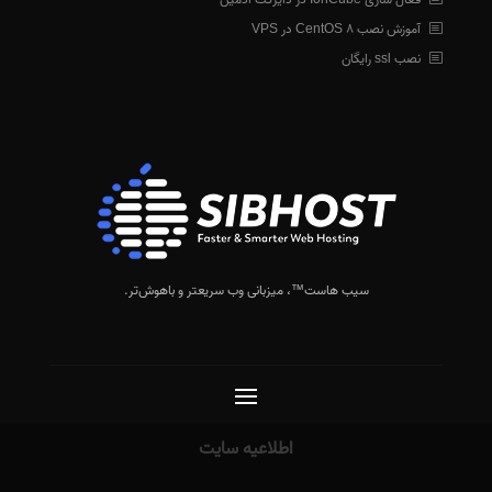
آموزش نصب CentOS 8 در VPS
نصب ssl رایگان
سیب هاست™
، میزبانی وب سریعتر و باهوش‌تر.
اطلاعیه سایت