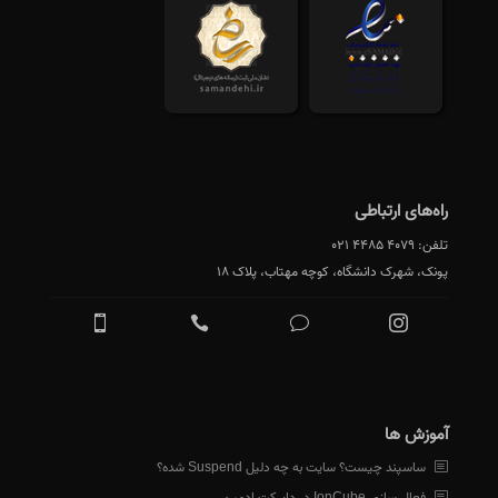
راه‌های ارتباطی
تلفن:
021 4485 4079
پونک، شهرک دانشگاه، کوچه مهتاب، پلاک 18
آموزش ها
ساسپند چیست؟ سایت به چه دلیل Suspend شده؟
فعال سازی IonCube در دایرکت ادمین