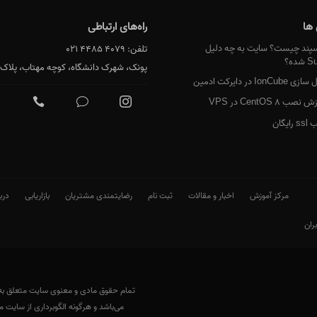
ها
راه‌های ارتباطی
ند چیست؟ سایت به چه دلیل
تلفن:
021 4485 4079
ده؟
پونک، شهرک دانشگاه، کوچه مهتاب، پلاک 18
IonCub در دایرکت ادمین
صب CentOS 8 در VPS
ایگان
مرکز آموزش
اخبار و مقالات
ثبت نام
رضایتمندی مشتریان
بازاریابی
درب
ران
تمام حقوق مادی و معنوی سایت متعلق
می‌باشد و هرگونه الگوبرداری از سایت م