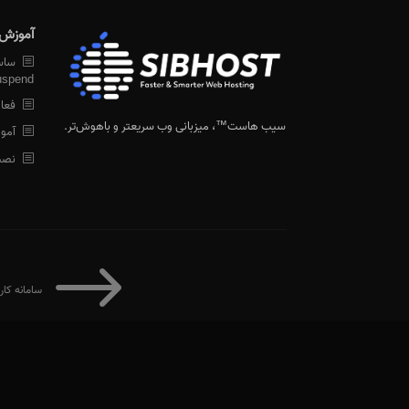
آموزش 
ساسپ
Suspend ش
فعال سازی e
سیب هاست™
، میزبانی وب سریعتر و باهوش‌تر.
آموزش ن
نصب ssl ر
$
سامانه کارب