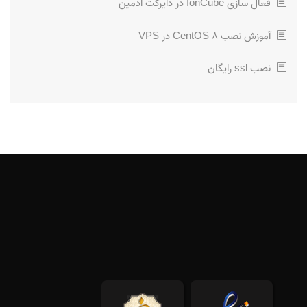
فعال سازی IonCube در دایرکت ادمین
آموزش نصب CentOS 8 در VPS
نصب ssl رایگان