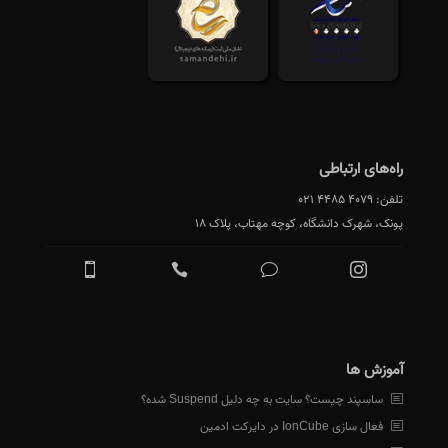
راه‌های ارتباطی
تلفن:
021 4485 4079
پونک، شهرک دانشگاه، کوچه مهتاب، پلاک 18
آموزش ها
ساسپند چیست؟ سایت به چه دلیل Suspend شده؟
فعال سازی IonCube در دایرکت ادمین