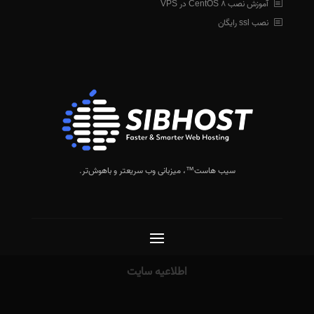
آموزش نصب CentOS 8 در VPS
نصب ssl رایگان
سیب هاست™
، میزبانی وب سریعتر و باهوش‌تر.
اطلاعیه سایت