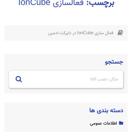
برچسب:
فعالسازی IonCube
فعال سازی IonCube در دایرکت ادمین
جستجو
دسته بندی ها
اطلاعات عمومی
ساسپند چیست؟ سایت به چه دلیل Suspend شده؟