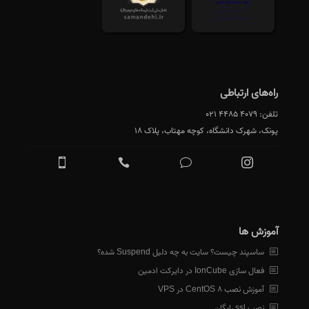
راه‌های ارتباطی
تلفن:
021 4485 4079
پونک، شهرک دانشگاه، کوچه مهتاب، پلاک 18
آموزش ها
ساسپند چیست؟ سایت به چه دلیل Suspend شده؟
فعال سازی IonCube در دایرکت ادمین
آموزش نصب CentOS 8 در VPS
نصب ssl رایگان