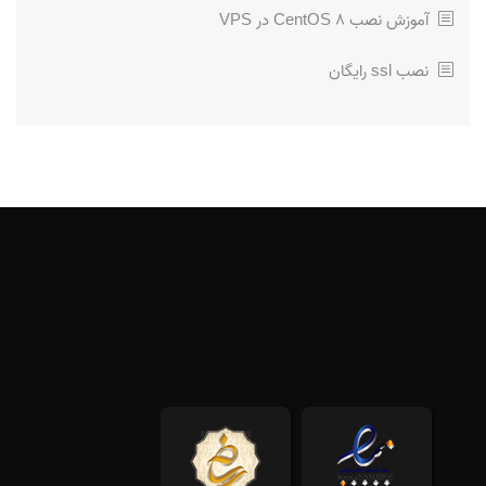
آموزش نصب CentOS 8 در VPS
نصب ssl رایگان