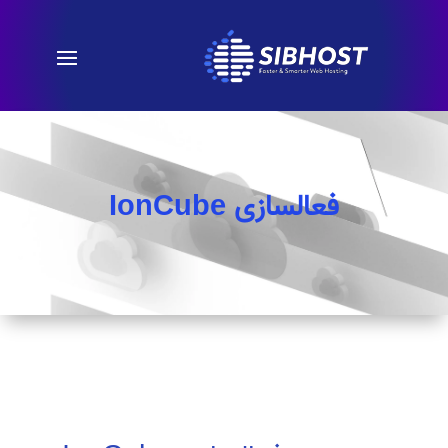
فعالسازی IonCube