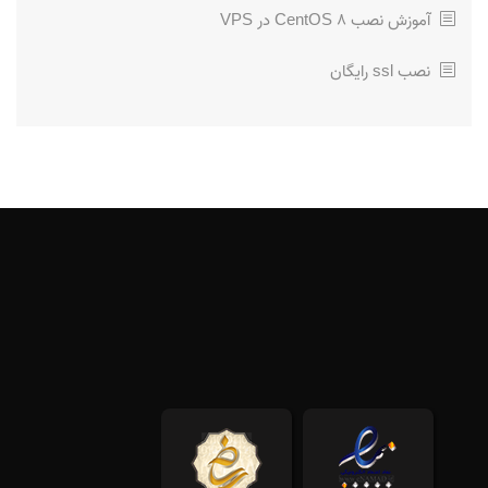
آموزش نصب CentOS 8 در VPS
نصب ssl رایگان